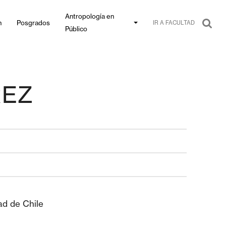
Antropología en
n
Posgrados
IR A FACULTAD
Público
REZ
ad de Chile