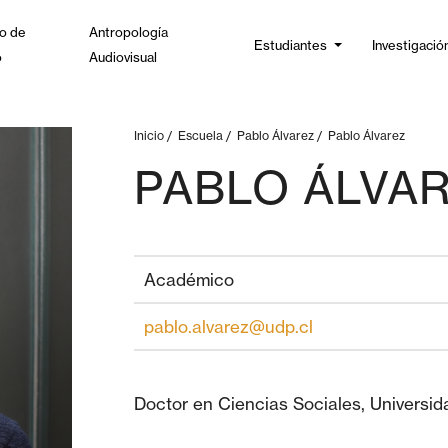
o de
Antropología
Estudiantes
Investigació
o
Audiovisual
Inicio
/
Escuela
/
Pablo Álvarez
/
Pablo Álvarez
PABLO ÁLVA
Académico
pablo.alvarez@udp.cl
Doctor en Ciencias Sociales, Universid