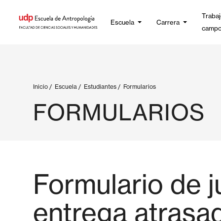
Trabaj
Escuela
Carrera
camp
Inicio
/
Escuela
/
Estudiantes
/
Formularios
FORMULARIOS
Formulario de j
entrega atrasa