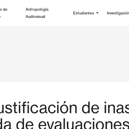
o de
Antropología
Estudiantes
Investigació
o
Audiovisual
ustificación de ina
da de evaluacione