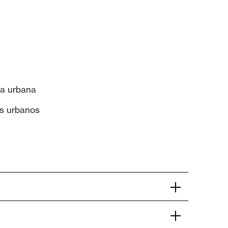
ía urbana
os urbanos