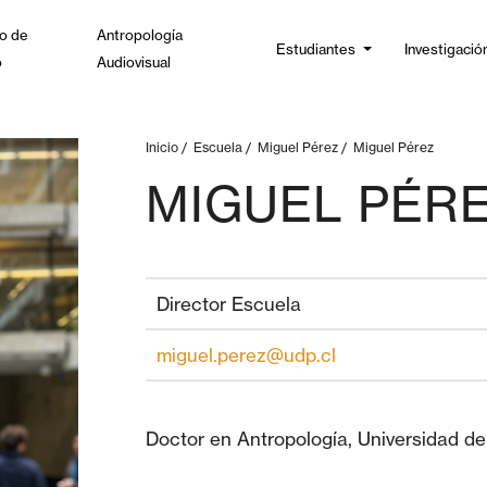
o de
Antropología
Estudiantes
Investigació
o
Audiovisual
Inicio
/
Escuela
/
Miguel Pérez
/
Miguel Pérez
MIGUEL PÉR
Director Escuela
miguel.perez@udp.cl
Doctor en Antropología, Universidad de 