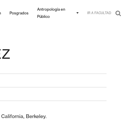
Antropología en
n
Posgrados
IR A FACULTAD
Público
EZ
California, Berkeley.