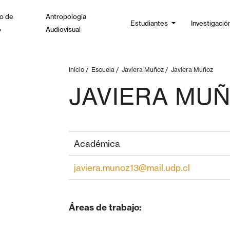
o de
Antropología
Estudiantes
Investigació
o
Audiovisual
Inicio
/
Escuela
/
Javiera Muñoz
/
Javiera Muñoz
JAVIERA MU
Académica
javiera.munoz13@mail.udp.cl
Áreas de trabajo: