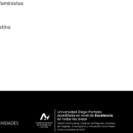
feministas
atina