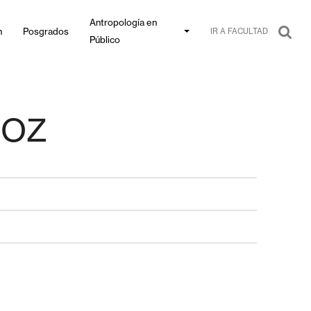
Antropología en
n
Posgrados
IR A FACULTAD
Público
ÑOZ