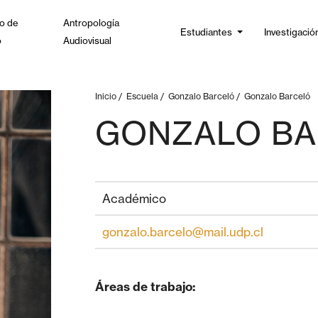
o de
Antropología
Estudiantes
Investigació
o
Audiovisual
Inicio
/
Escuela
/
Gonzalo Barceló
/
Gonzalo Barceló
GONZALO B
Académico
gonzalo.barcelo@mail.udp.cl
Áreas de trabajo: