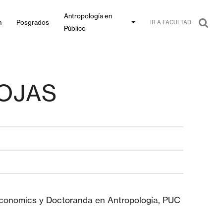
Antropología en
n
Posgrados
IR A FACULTAD
Público
OJAS
conomics y Doctoranda en Antropología, PUC