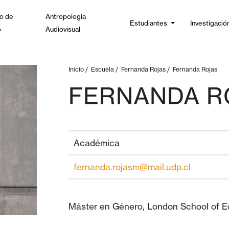
o de
Antropología
Estudiantes
Investigació
o
Audiovisual
Inicio
/
Escuela
/
Fernanda Rojas
/
Fernanda Rojas
FERNANDA R
Académica
fernanda.rojasm@mail.udp.cl
Máster en Género, London School of E