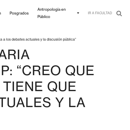
Antropología en
n
Posgrados
IR A FACULTAD
Público
 a los debates actuales y la discusión pública”
ARIA
P: “CREO QUE
 TIENE QUE
TUALES Y LA