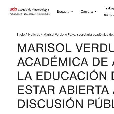
Trabaj
Escuela
Carrera
camp
Inicio
/
Noticias
/
Marisol Verdugo Paiva, secretaria académica de A
MARISOL VERDU
ACADÉMICA DE 
LA EDUCACIÓN 
ESTAR ABIERTA
DISCUSIÓN PÚB