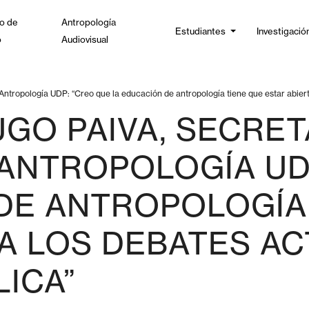
o de
Antropología
Estudiantes
Investigació
o
Audiovisual
ntropología UDP: “Creo que la educación de antropología tiene que estar abierta
GO PAIVA, SECRET
ANTROPOLOGÍA UD
DE ANTROPOLOGÍA
 A LOS DEBATES AC
LICA”