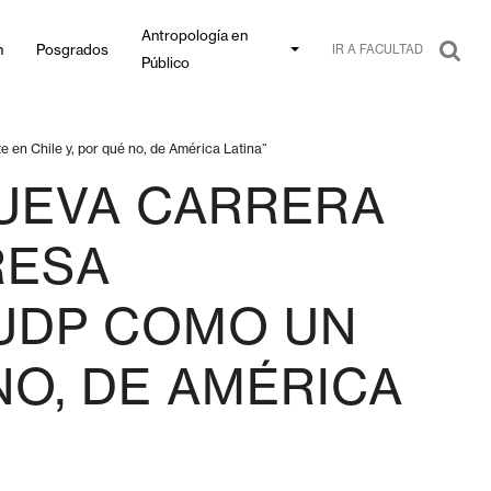
Antropología en
n
Posgrados
IR A FACULTAD
Público
 en Chile y, por qué no, de América Latina”
NUEVA CARRERA
RESA
 UDP COMO UN
NO, DE AMÉRICA