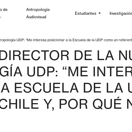
o de
Antropología
Estudiantes
Investigació
o
Audiovisual
tropología UDP: “Me interesa posicionar a la Escuela de la UDP como un referente
 DIRECTOR DE LA 
ÍA UDP: “ME INTE
LA ESCUELA DE LA
CHILE Y, POR QUÉ 