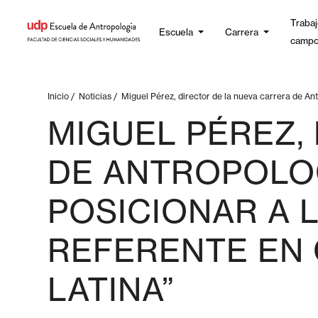
Trabaj
Escuela
Carrera
camp
Inicio
/
Noticias
/
Miguel Pérez, director de la nueva carrera de An
MIGUEL PÉREZ,
DE ANTROPOLOG
POSICIONAR A 
REFERENTE EN 
LATINA”