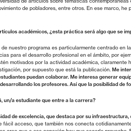
versidad de artículos sobre temáticas contemporáneas co
vimiento de pobladores, entre otros. En ese marco, he p
tículos académicos, ¿esta práctica será algo que se imp
ón de nuestro programa es particularmente centrado en l
 para el desarrollo profesional en el ámbito, por ejempl
 estén motivados por la actividad académica, claramente
stigación, por supuesto que está la publicación.
Me inte
estudiantes puedan colaborar. Me interesa generar equip
desarrollando los profesores. Así que la posibilidad de f
, un/a estudiante que entre a la carrera?
idad de excelencia, que destaca por su infraestructura,
de fácil acceso, que también nos conecta cotidianament
nces creo que a esa conexión hay que sacarle provecho. 