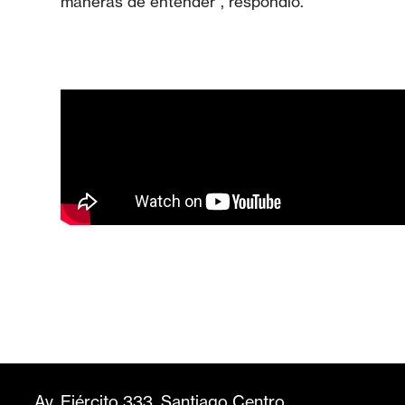
maneras de entender”, respondió.
Av. Ejército 333, Santiago Centro,