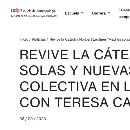
Trabaj
Escuela
Carrera
camp
Inicio
/
Noticias
/
Revive la Cátedra Norbert Lechner “Madres solas 
REVIVE LA CÁT
SOLAS Y NUEVA
COLECTIVA EN L
CON TERESA C
03 / 05 / 2023