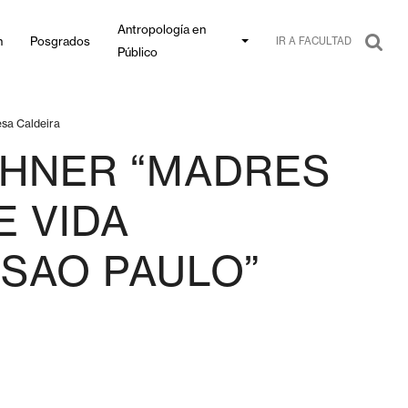
Antropología en
n
Posgrados
IR A FACULTAD
Público
esa Caldeira
CHNER “MADRES
 VIDA
 SAO PAULO”