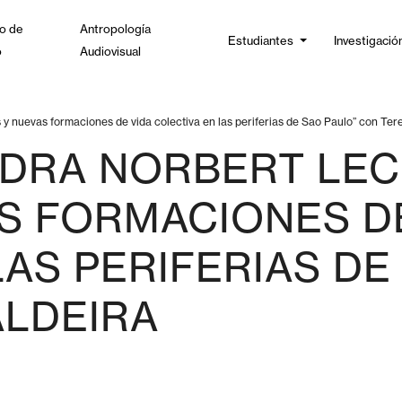
o de
Antropología
Estudiantes
Investigació
o
Audiovisual
y nuevas formaciones de vida colectiva en las periferias de Sao Paulo” con Ter
EDRA NORBERT LE
S FORMACIONES DE
AS PERIFERIAS DE
ALDEIRA