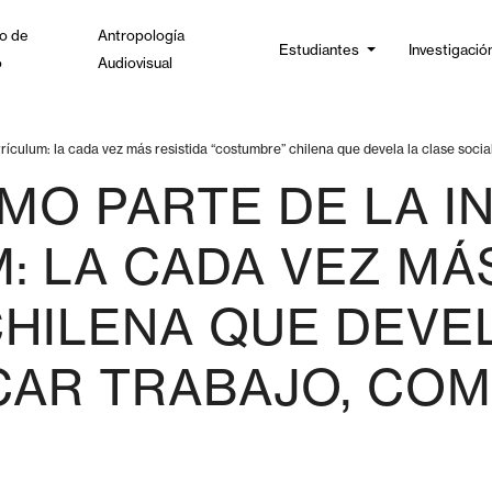
o de
Antropología
Estudiantes
Investigació
o
Audiovisual
rículum: la cada vez más resistida “costumbre” chilena que devela la clase soci
MO PARTE DE LA I
: LA CADA VEZ MÁS
HILENA QUE DEVE
CAR TRABAJO, CO