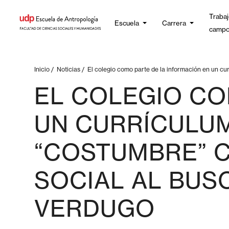
Trabaj
Escuela
Carrera
camp
Inicio
/
Noticias
/
El colegio como parte de la información en un cur
EL COLEGIO CO
UN CURRÍCULUM
“COSTUMBRE” C
SOCIAL AL BUS
VERDUGO