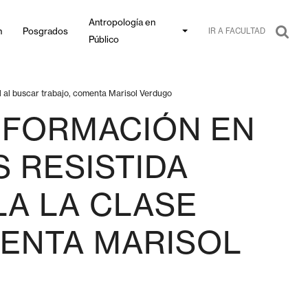
Antropología en
n
Posgrados
IR A FACULTAD
Público
al al buscar trabajo, comenta Marisol Verdugo
NFORMACIÓN EN
 RESISTIDA
LA LA CLASE
MENTA MARISOL