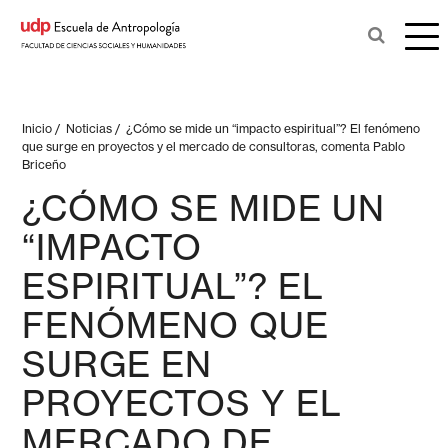
Inicio
/
Noticias
/
¿Cómo se mide un “impacto espiritual”? El fenómeno
que surge en proyectos y el mercado de consultoras, comenta Pablo
Briceño
¿CÓMO SE MIDE UN
“IMPACTO
ESPIRITUAL”? EL
FENÓMENO QUE
SURGE EN
PROYECTOS Y EL
MERCADO DE