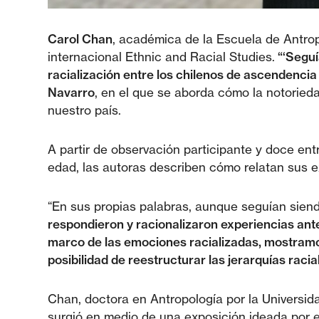
Carol Chan
, académica de la Escuela de Antro
internacional Ethnic and Racial Studies.
“‘Seguí
racialización entre los chilenos de ascendenci
Navarro
, en el que se aborda cómo la notoried
nuestro país.
A partir de observación participante y doce en
edad, las autoras describen cómo relatan sus e
“En sus propias palabras, aunque seguían siendo
respondieron y racionalizaron experiencias ante
marco de las emociones racializadas, mostramos
posibilidad de reestructurar las jerarquías racia
Chan, doctora en Antropología por la Universid
surgió en medio de una exposición ideada por e