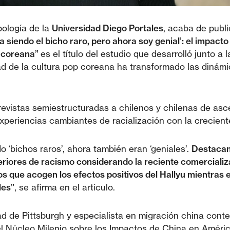
pología de la
Universidad Diego Portales
, acaba de publi
a siendo el bicho raro, pero ahora soy genial’: el impacto
a coreana”
es el título del estudio que desarrolló junto a 
ad de la cultura pop coreana ha transformado las dinámi
trevistas semiestructuradas a chilenos y chilenas de as
xperiencias cambiantes de racialización con la crecient
 ‘bichos raros’, ahora también eran ‘geniales’.
Destacam
riores de racismo considerando la reciente comercializac
 que acogen los efectos positivos del Hallyu mientras 
les”
, se afirma en el artículo.
ad de Pittsburgh y especialista en migración china con
l Núcleo Milenio sobre los Impactos de China en América