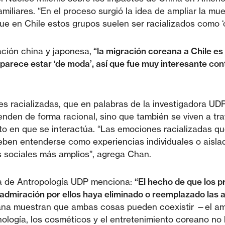
miliares. “En el proceso surgió la idea de ampliar la mue
 en Chile estos grupos suelen ser racializados como ‘c
ción china y japonesa,
“la migración coreana a Chile 
parece estar ‘de moda’, así que fue muy interesante con
s racializadas, que en palabras de la investigadora UDP,
enden de forma racional, sino que también se viven a tr
xto en que se interactúa. “Las emociones racializadas q
deben entenderse como experiencias individuales o aisl
os sociales más amplios”, agrega Chan.
ca de Antropología UDP menciona:
“El hecho de que los 
 admiración por ellos haya eliminado o reemplazado las ac
na muestran que ambas cosas pueden coexistir —el amor 
nología, los cosméticos y el entretenimiento coreano n