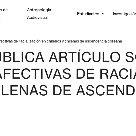
o de
Antropología
Estudiantes
Investigació
o
Audiovisual
fectivas de racialización en chilenos y chilenas de ascendencia coreana
BLICA ARTÍCULO 
AFECTIVAS DE RACI
ILENAS DE ASCEN