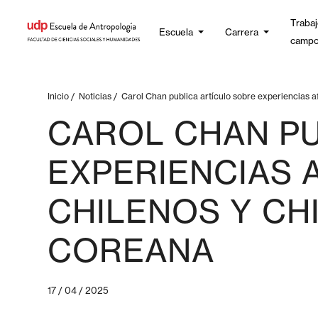
Trabaj
Escuela
Carrera
camp
Inicio
/
Noticias
/
Carol Chan publica artículo sobre experiencias a
CAROL CHAN PU
EXPERIENCIAS 
CHILENOS Y CH
COREANA
17 / 04 / 2025