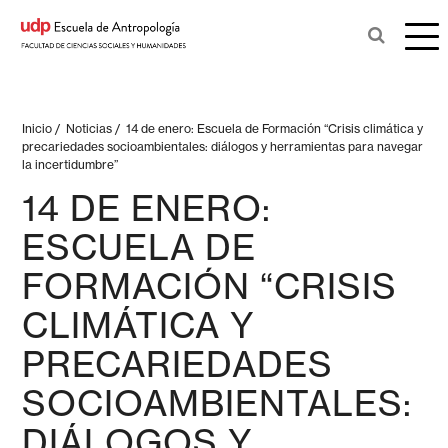
Inicio
/
Noticias
/
14 de enero: Escuela de Formación “Crisis climática y
precariedades socioambientales: diálogos y herramientas para navegar
la incertidumbre”
14 DE ENERO:
ESCUELA DE
FORMACIÓN “CRISIS
CLIMÁTICA Y
PRECARIEDADES
SOCIOAMBIENTALES:
DIÁLOGOS Y